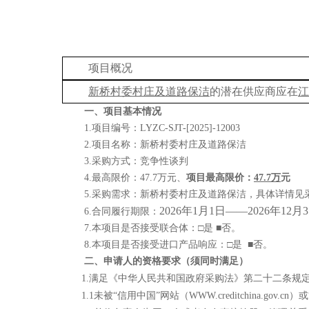
项目概况
新桥村委村庄及道路保洁
的潜在供应商应在
江
一、项目基本情况
1.项目编号：
LYZC-SJT-[2025]-12003
2.项目名称：
新桥村委村庄及道路保洁
3.采购方式：
竞争性谈判
4.
最高限价：
47.7
万元、
项目最高限价：
47.7
万
元
5.
采购需求：
新桥村委村庄及道路保洁
，具体详情见
2026年1月1日——2026年12月
6
.
合同履行期限：
7
.本项目是否接受联合体：
□
是
■否。
8
.本项目是否接受进口产品响应：
□
是
■否
。
二、申请人的资格要求（须同时满足）
1.满足《中华人民共和国政府采购法》第二十二条规
1.1未被“信用中国”网站（WWW.creditchina.