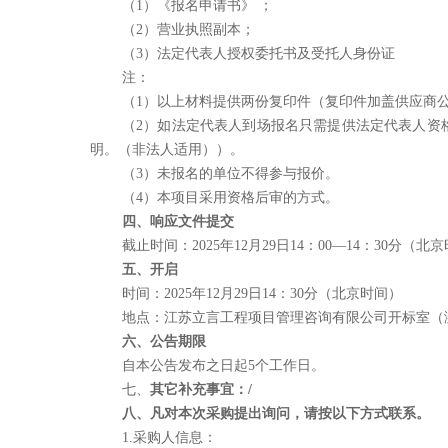
（
1）《报名申请书》
；
（
2）营业执照副本；
（
3）法定代表人授权委托书及受托人身份证
注：
（
1）以上材料提供
两份
复印件（复印件加盖供应商
（
2）如法定代表人到场报名只需提供法定代表人资
明
。
（非法人适用）
）
。
（
3）未报名的单位不得参与
报价
。
（
4）本项目采用资格
后审
的方式。
四、响应文件提交
截止时间：
2025年12月29日
14：00
—
14
：
3
0
分（北京
五、开启
时间：
2025年12月29日
14
：
3
0
分（北京时间）
地点：江苏立言工程项目管理咨询有限公司开标室（
六、公告期限
自本公告发布之日起
5
个工作日。
七、
其它补充事宜
：
/
八、凡对本次采购提出询问，请按以下方式联系。
1.采购人信息：