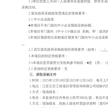
1.2单位负责人为同一人或者存在直接控股、管理
采购活动。
2.落实政府采购政策需满足的资格要求：
2.1 中小企业政策
■
本项目不专门面向中小企业预留采购份额。
£
本项目专门面向
£
中小
£
小微企业
采购。即：提供
£
本项目预留部分采购项目预算专门面向中小企业采
2.2 其它落实政府采购政策的资格要求（如有）：
3.本项目的特定资格要求：
3.1本项目是否接受分支机构参与响应：
■
是
£
否；（
3.2 其他特定资格要求：
无
三、获取采购文件
1.时间：2025年12月18日至2025年12月24日，每天
2.地点：江苏立言工程项目管理咨询有限公司招标代理室
3.方式：
现场报名
；
4.售价：本套谈判文件售价人民币
3
00
元
/套，售后不
5.
方式：现场报名，投标人报名时需提供资料（复印