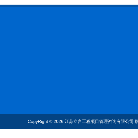
招标采购
政策法规
关于我们
招标和采购公告
业务指南
资料下载
补充公告
新闻中心
联系我们
中标公告
CopyRight © 2026 江苏立言工程项目管理咨询有限