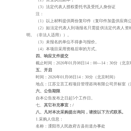
（
3）法定代表人授权委托书及受托人身份证
注：
（
1）以上材料提供
两份
复印件（复印件加盖供应商
（
2）如法定代表人到场报名只需提供法定代表人资
明
。
（非法人适用）
）
。
（
3）未报名的单位不得参与
报价
。
（
4）本项目采用资格
后审
的方式。
四、响应文件提交
截止时间：
2026年01月08日
14：00
—
14
：
3
0
分（北京
五、开启
时间：
2026年01月08日14：30分
（北京时间）
地点：江苏立言工程项目管理咨询有限公司开标室（
六、公告期限
自本公告发布之日起
5
个工作日。
七、
其它补充事宜
：
/
八、凡对本次采购提出询问，请按以下方式联系。
1.采购人信息：
名称：
溧阳市人民政府古县街道办事处