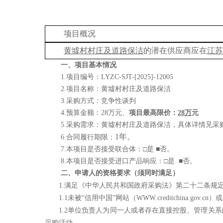
项目概况
黄墟村村庄及道路保洁
的潜在供应商应在
江苏
一、项目基本情况
1.项目编号：
LYZC-SJT-[2025]-12005
2.项目名称：
黄墟村村庄及道路保洁
3.采购方式：
竞争性谈判
4.
预算金额
：
28
万元、
项目最高限价：
28
万
元
5.
采购需求：
黄墟村村庄及道路保洁
，具体详情见采
1年
。
6
.
合同履行期限：
7
.本项目是否接受联合体：
□
是
■否。
8
.本项目是否接受进口产品响应：
□
是
■否
。
二、申请人的资格要求（须同时满足）
1.满足《中华人民共和国政府采购法》第二十二条规
1.1未被“信用中国”网站（WWW.creditchina.
1.2单位负责人为同一人或者存在直接控股、管理
采购活动。