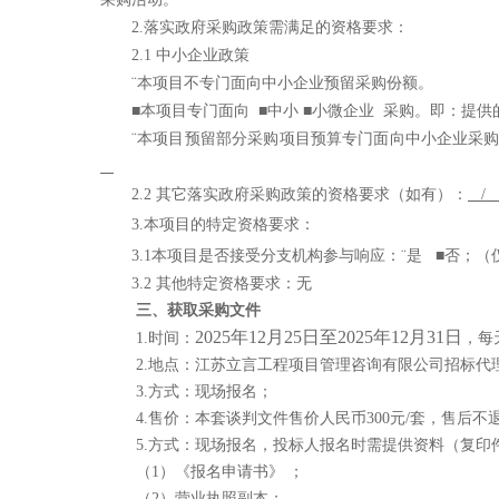
2.落实政府采购政策需满足的资格要求：
2.1 中小企业政策
¨
本项目不专门面向中小企业预留采购份额。
■
本项目专门面向
■
中小
■
小微企业
采购。即：提供
¨
本项目预留部分采购项目预算专门面向中小企业采
2.2 其它落实政府采购政策的资格要求（如有）：
3.本项目的特定资格要求：
3.1本项目是否接受分支机构参与响应：
¨
是
■
否；（
3.2 其他特定资格要求：
无
三、获取采购文件
2025年12月25日至2025年12月31日
1.时间：
，每
2.地点：江苏立言工程项目管理咨询有限公司招标代理室
3.方式：
现场报名
；
4.售价：本套谈判文件售价人民币
3
00
元
/套，售后不
5.
方式：现场报名，投标人报名时需提供资料（复印
（
1）《报名申请书》
；
（
2）营业执照副本；