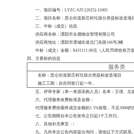
一、项目编号：
LYZC-SJT-[2025]-11005
二、项目名称：昆仑街道新庄村垃圾分类提标改造项
三、中标（成交）信息
供应商名称：
溧阳市永晟物业管理有限公司
供应商地址：
溧阳市溧城街道北门东路
166号2幢
中标（成交）金额：
¥
431111.00
元
（人民币肆拾叁万
四、
主要标的信息
服务
类
名称：
昆仑街道新庄村垃圾分类提标改造项目
施工工期：
自合同签订起
一年
。
五、
评审专家（单一来源采购人
员）名单：
王倩
、左
六、代理服务收费标准及金额：
代理服务费按最终成交金额的
1
.5
%收取
，
不足
3000
七、公告期限自本公告发布之日起
1个工作日。
八、其他补充事宜
：
/
九、凡对本次公告内容提出询问，请按以下方式联系